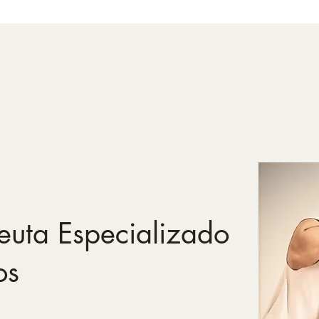
euta Especializado
os