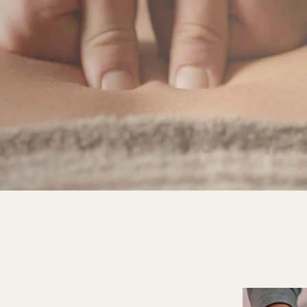
o ao nosso studio especi
liberação miofacial