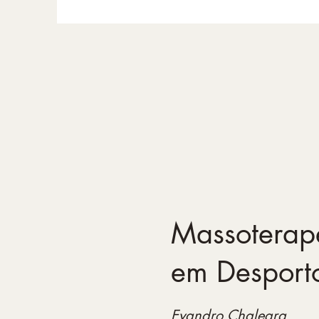
Massoterap
em Desport
Evandro Chalegra