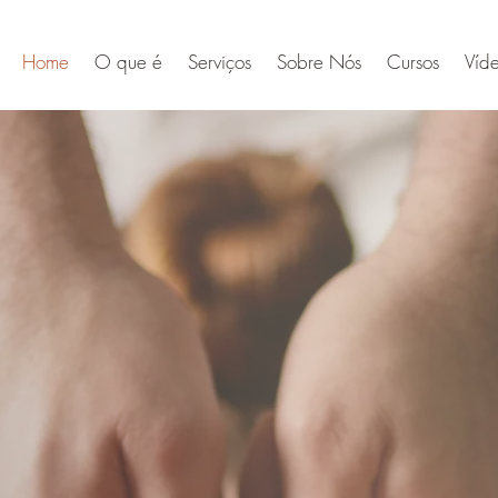
Home
O que é
Serviços
Sobre Nós
Cursos
Víd
ssagem Su
Desportiva